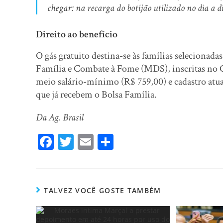
chegar: na recarga do botijão utilizado no dia a 
Direito ao benefício
O gás gratuito destina-se às famílias selecionad
Família e Combate à Fome (MDS), inscritas no C
meio salário-mínimo (R$ 759,00) e cadastro atua
que já recebem o Bolsa Família.
Da Ag. Brasil
Fa
T
E
Sh
ce
wi
m
ar
bo
tt
ail
e
ok
er
TALVEZ VOCÊ GOSTE TAMBÉM