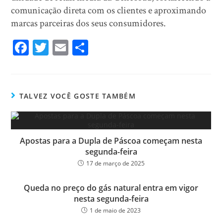
comunicação direta com os clientes e aproximando
marcas parceiras dos seus consumidores.
Fa
T
E
Sh
ce
wi
m
ar
bo
tt
ail
e
ok
er
TALVEZ VOCÊ GOSTE TAMBÉM
Apostas para a Dupla de Páscoa começam nesta
segunda-feira
17 de março de 2025
Queda no preço do gás natural entra em vigor
nesta segunda-feira
1 de maio de 2023