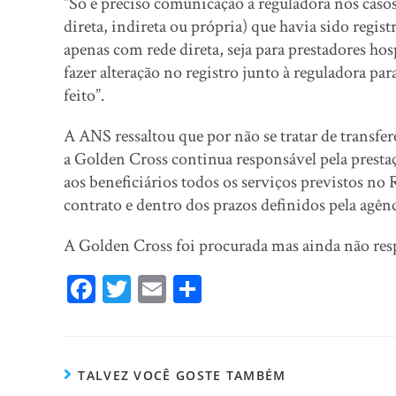
“Só é preciso comunicação à reguladora nos caso
direta, indireta ou própria) que havia sido reg
apenas com rede direta, seja para prestadores hosp
fazer alteração no registro junto à reguladora par
feito”.
A ANS ressaltou que por não se tratar de transfe
a Golden Cross continua responsável pela prestaç
aos beneficiários todos os serviços previstos n
contrato e dentro dos prazos definidos pela agênc
A Golden Cross foi procurada mas ainda não re
Fa
T
E
Sh
ce
wi
m
ar
bo
tt
ail
e
ok
er
TALVEZ VOCÊ GOSTE TAMBÉM