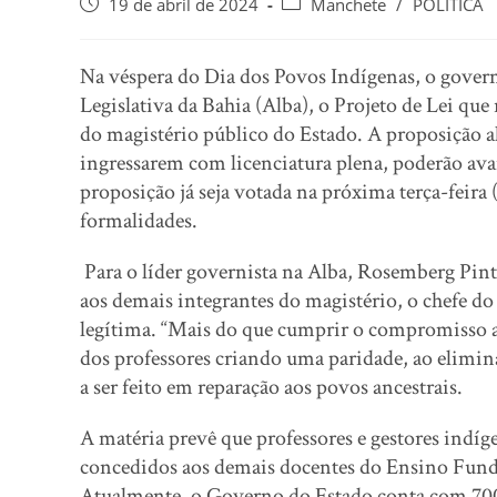
19 de abril de 2024
Manchete
/
POLÍTICA
Na véspera do Dia dos Povos Indígenas, o gove
Legislativa da Bahia (Alba), o Projeto de Lei que
do magistério público do Estado. A proposição alt
ingressarem com licenciatura plena, poderão avan
proposição já seja votada na próxima terça-feira 
formalidades.
Para o líder governista na Alba, Rosemberg Pinto
aos demais integrantes do magistério, o chefe do
legítima. “Mais do que cumprir o compromisso a
dos professores criando uma paridade, ao elimin
a ser feito em reparação aos povos ancestrais.
A matéria prevê que professores e gestores indíg
concedidos aos demais docentes do Ensino Fund
Atualmente, o Governo do Estado conta com 700 