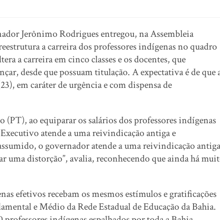
rnador Jerônimo Rodrigues entregou, na Assembleia
 reestrutura a carreira dos professores indígenas no quadro
era a carreira em cinco classes e os docentes, que
çar, desde que possuam titulação. A expectativa é de que 
(23), em caráter de urgência e com dispensa de
 (PT), ao equiparar os salários dos professores indígenas
 Executivo atende a uma reivindicação antiga e
ssumido, o governador atende a uma reivindicação antig
ar uma distorção”, avalia, reconhecendo que ainda há mui
enas efetivos recebam os mesmos estímulos e gratificações
amental e Médio da Rede Estadual de Educação da Bahia.
professores indígenas espalhados por toda a Bahia.