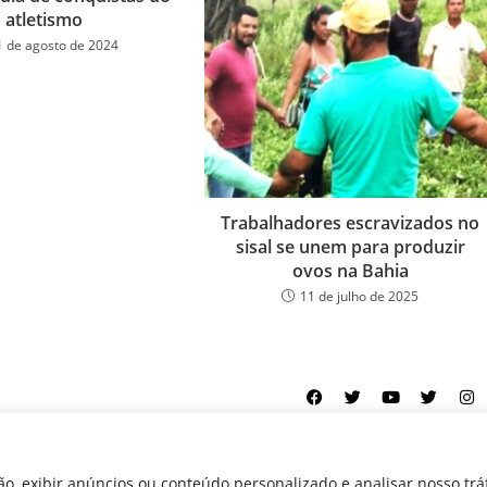
atletismo
1 de agosto de 2024
Trabalhadores escravizados no
sisal se unem para produzir
ovos na Bahia
11 de julho de 2025
ookies
Equipe
Perfil
Política de cookies
Serviços
o, exibir anúncios ou conteúdo personalizado e analisar nosso trá