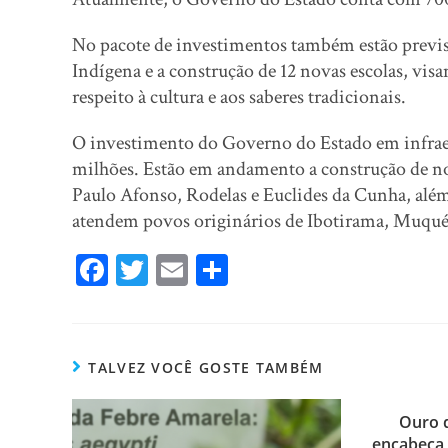
No pacote de investimentos também estão previst
Indígena e a construção de 12 novas escolas, vi
respeito à cultura e aos saberes tradicionais.
O investimento do Governo do Estado em infrae
milhões. Estão em andamento a construção de no
Paulo Afonso, Rodelas e Euclides da Cunha, além
atendem povos originários de Ibotirama, Muqué
Fa
T
E
Sh
ce
wi
m
ar
bo
tt
ail
e
ok
er
TALVEZ VOCÊ GOSTE TAMBÉM
Ouro 
encabeça 