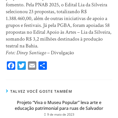
fomento. Pela PNAB 2025, o Edital Lia da Silveira
selecionou 23 propostas, totalizando R$
1.388.460,00, além de outras iniciativas de apoio a
grupos e festivais. Já pela PGBA, foram apoiadas 58
propostas no Edital Apoio às Artes – Lia da Silveira,
somando R$ 3,2 milhões destinados à produção
teatral na Bahia.
Foto: Diney Santiago
– Divulgação
Fa
T
E
Sh
ce
wi
m
ar
bo
tt
ail
e
ok
er
TALVEZ VOCÊ GOSTE TAMBÉM
Projeto “Viva o Museu Popular” leva arte e
educação patrimonial para ruas de Salvador
9 de maio de 2023