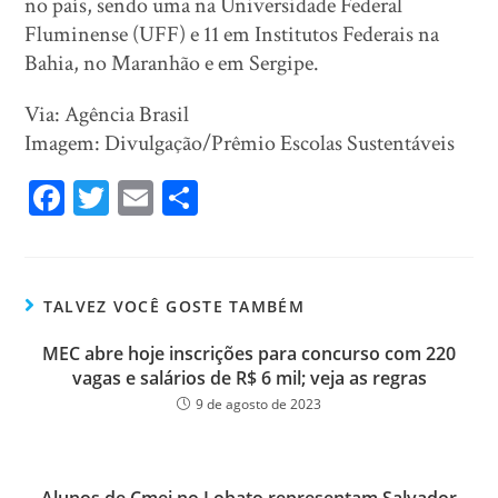
no país, sendo uma na Universidade Federal
Fluminense (UFF) e 11 em Institutos Federais na
Bahia, no Maranhão e em Sergipe.
Via: Agência Brasil
Imagem: Divulgação/Prêmio Escolas Sustentáveis
Fa
T
E
Sh
ce
wi
m
ar
bo
tt
ail
e
ok
er
TALVEZ VOCÊ GOSTE TAMBÉM
MEC abre hoje inscrições para concurso com 220
vagas e salários de R$ 6 mil; veja as regras
9 de agosto de 2023