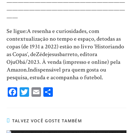
—————————————————————
—————————————————————
——
Se ligue:A resenha e curiosidades, com
contextualização no tempo e espaço, detodas as
copas (de 1931 a 2022) estão no livro ‘Historiando
as Copas’, deZédejesusbarreto, editora
OjuObá/2023. À venda (impresso e online) pela
Amazon.Indispensável pra quem gosta ou
pesquisa, estuda e acompanha o futebol.
Fa
T
E
Sh
ce
wi
m
ar
bo
tt
ail
e
ok
er
TALVEZ VOCÊ GOSTE TAMBÉM