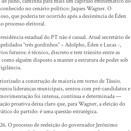
6 de julho, caminha para mais um capítulo emblemático do
conhecido no cenário político: Jaques Wagner. O
oso, que poderia ter ocorrido após a desistência de Éden
o processo eleitoral.
esidência estadual do PT não é casual. Atual secretário de
pelidados “três gordinhos” – Adolpho, Éden e Lucas -,
s futuros: é técnico, discreto e tem trânsito entre as
to como alguém disposto a manter a estrutura de poder sob
igilância.
iorizado a construção de maioria em torno de Tássio.
euniu lideranças municipais, sentou com pré-candidatos e
 A movimentação foi intensa, contínua e determinada —
ção proativa deixa claro que, para Wagner, a eleição do
ático do partido: é uma questão estratégica.
2026. O processo de reeleição do governador Jerônimo