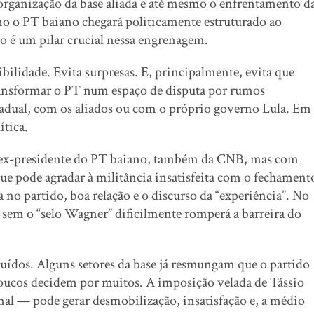
eorganização da base aliada e até mesmo o enfrentamento d
o o PT baiano chegará politicamente estruturado ao
do é um pilar crucial nessa engrenagem.
ilidade. Evita surpresas. E, principalmente, evita que
ransformar o PT num espaço de disputa por rumos
tadual, com os aliados ou com o próprio governo Lula. Em
ítica.
— ex-presidente do PT baiano, também da CNB, mas com
ue pode agradar à militância insatisfeita com o fechament
 no partido, boa relação e o discurso da “experiência”. No
 sem o “selo Wagner” dificilmente romperá a barreira do
ruídos. Alguns setores da base já resmungam que o partido
oucos decidem por muitos. A imposição velada de Tássio
l — pode gerar desmobilização, insatisfação e, a médio