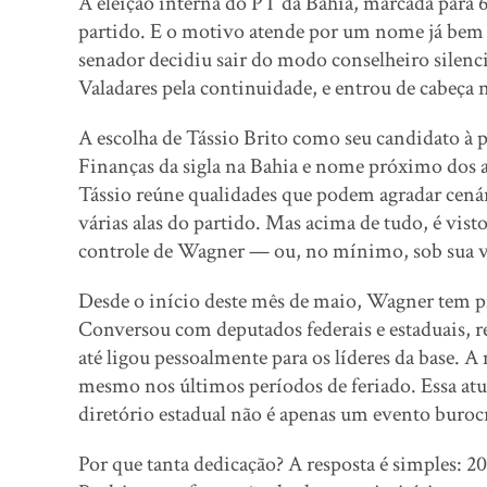
A eleição interna do PT da Bahia, marcada para 
partido. E o motivo atende por um nome já bem 
senador decidiu sair do modo conselheiro silenci
Valadares pela continuidade, e entrou de cabeça n
A escolha de Tássio Brito como seu candidato à pr
Finanças da sigla na Bahia e nome próximo dos a
Tássio reúne qualidades que podem agradar cenário
várias alas do partido. Mas acima de tudo, é vis
controle de Wagner — ou, no mínimo, sob sua v
Desde o início deste mês de maio, Wagner tem pr
Conversou com deputados federais e estaduais, r
até ligou pessoalmente para os líderes da base.
mesmo nos últimos períodos de feriado. Essa atua
diretório estadual não é apenas um evento burocr
Por que tanta dedicação? A resposta é simples: 