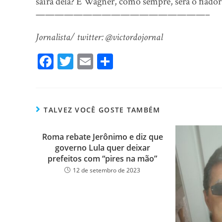
sairá dela? E Wagner, como sempre, será o fiador 
——————————————————–
Jornalista/ twitter: @victordojornal
Fa
T
E
Sh
ce
wi
m
ar
bo
tt
ail
e
ok
er
TALVEZ VOCÊ GOSTE TAMBÉM
Roma rebate Jerônimo e diz que
governo Lula quer deixar
prefeitos com “pires na mão”
12 de setembro de 2023