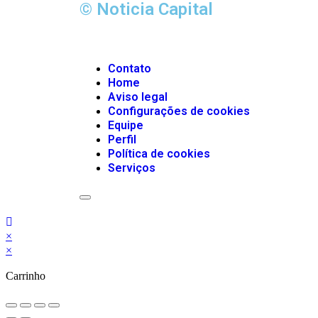
© Noticia Capital
Contato
Home
Aviso legal
Configurações de cookies
Equipe
Perfil
Política de cookies
Serviços
Menu
de
alternância
de
×
hambúrguer
×
Carrinho