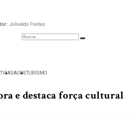
tor:
Jolivaldo Freitas
TICA
SAÚDE
TURISMO
a e destaca força cultural