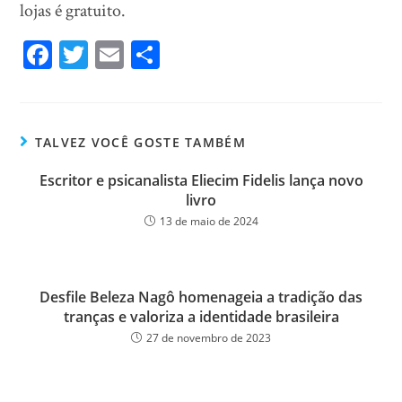
lojas é gratuito.
Fa
T
E
Sh
ce
wi
m
ar
bo
tt
ail
e
ok
er
TALVEZ VOCÊ GOSTE TAMBÉM
Escritor e psicanalista Eliecim Fidelis lança novo
livro
13 de maio de 2024
Desfile Beleza Nagô homenageia a tradição das
tranças e valoriza a identidade brasileira
27 de novembro de 2023