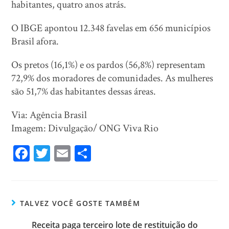
habitantes, quatro anos atrás.
O IBGE apontou 12.348 favelas em 656 municípios
Brasil afora.
Os pretos (16,1%) e os pardos (56,8%) representam
72,9% dos moradores de comunidades. As mulheres
são 51,7% das habitantes dessas áreas.
Via: Agência Brasil
Imagem: Divulgação/ ONG Viva Rio
Fa
T
E
Sh
ce
wi
m
ar
bo
tt
ail
e
ok
er
TALVEZ VOCÊ GOSTE TAMBÉM
Receita paga terceiro lote de restituição do