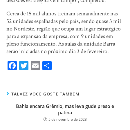
decisões estratégicas em campo”, completou.
Cerca de 15 mil alunos treinam semanalmente nas
52 unidades espalhadas pelo país, sendo quase 3 mil
no Nordeste, região que ocupa um lugar estratégico
para a expansão da empresa, com 9 unidades em
pleno funcionamento. As aulas da unidade Barra
serão iniciadas no próximo dia 3 de fevereiro.
Fa
T
E
Sh
ce
wi
m
ar
bo
tt
ail
e
ok
er
TALVEZ VOCÊ GOSTE TAMBÉM
Bahia encara Grêmio, mas leva gude preso e
patina
5 de novembro de 2023