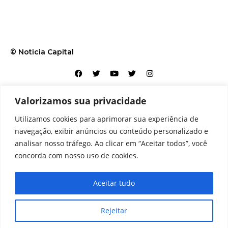
© Noticia Capital
Valorizamos sua privacidade
Contato
Home
Aviso legal
Configurações de cookies
Utilizamos cookies para aprimorar sua experiência de
Equipe
Perfil
Política de cookies
Serviços
navegação, exibir anúncios ou conteúdo personalizado e
analisar nosso tráfego. Ao clicar em “Aceitar todos”, você
concorda com nosso uso de cookies.
Aceitar tudo
Rejeitar