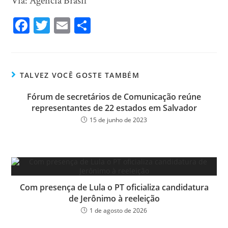
Via: Agência Brasil
Fa
T
E
Sh
ce
wi
m
ar
bo
tt
ail
e
ok
er
TALVEZ VOCÊ GOSTE TAMBÉM
Fórum de secretários de Comunicação reúne
representantes de 22 estados em Salvador
15 de junho de 2023
Com presença de Lula o PT oficializa candidatura
de Jerônimo à reeleição
1 de agosto de 2026