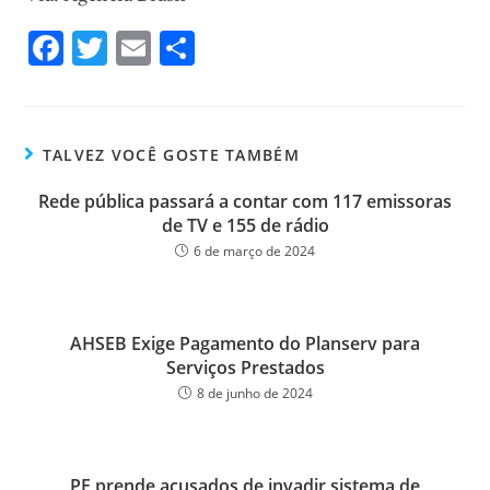
Fa
T
E
Sh
ce
wi
m
ar
bo
tt
ail
e
ok
er
TALVEZ VOCÊ GOSTE TAMBÉM
Rede pública passará a contar com 117 emissoras
de TV e 155 de rádio
6 de março de 2024
AHSEB Exige Pagamento do Planserv para
Serviços Prestados
8 de junho de 2024
PF prende acusados de invadir sistema de