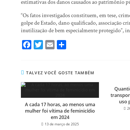
estimativas dos danos causados ao patrimônio p
“Os fatos investigados constituem, em tese, crim
golpe de Estado, dano qualificado, associação cr
inutilização de bem especialmente protegido”, i
Fa
T
E
Sh
ce
wi
m
ar
bo
tt
ail
e
ok
er
TALVEZ VOCÊ GOSTE TAMBÉM
Quant
transpor
uso p
A cada 17 horas, ao menos uma
2
mulher foi vítima de feminicídio
em 2024
13 de março de 2025