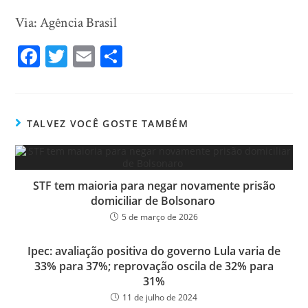
Via: Agência Brasil
Fa
T
E
Sh
ce
wi
m
ar
bo
tt
ail
e
ok
er
TALVEZ VOCÊ GOSTE TAMBÉM
STF tem maioria para negar novamente prisão
domiciliar de Bolsonaro
5 de março de 2026
Ipec: avaliação positiva do governo Lula varia de
33% para 37%; reprovação oscila de 32% para
31%
11 de julho de 2024