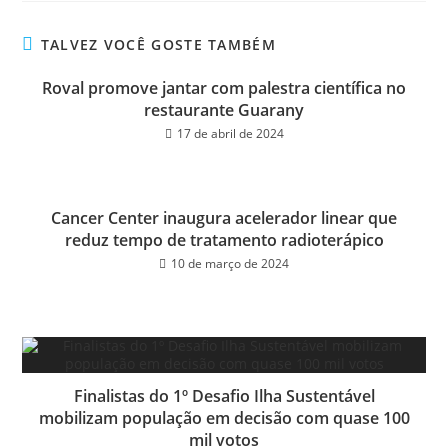
bo
tt
ail
e
ok
er
TALVEZ VOCÊ GOSTE TAMBÉM
Roval promove jantar com palestra científica no
restaurante Guarany
17 de abril de 2024
Cancer Center inaugura acelerador linear que
reduz tempo de tratamento radioterápico
10 de março de 2024
Finalistas do 1º Desafio Ilha Sustentável
mobilizam população em decisão com quase 100
mil votos