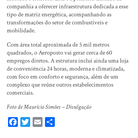
companhia a oferecer infraestrutura dedicada a esse
tipo de matriz energética, acompanhando as
transformações do setor de combustíveis e
mobilidade.
Com área total aproximada de 5 mil metros
quadrados, o Aeroposto vai gerar cerca de 60
empregos diretos. A estrutura inclui ainda uma loja
de conveniência 24 horas, moderna e climatizada,
com foco em conforto e segurança, além de um
complexo que reúne outros estabelecimentos
comerciais.
Foto de Maurício Simões – Divulgação
Fa
T
E
Sh
ce
wi
m
ar