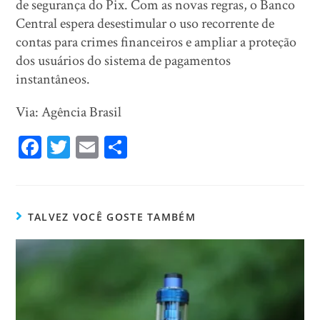
de segurança do Pix. Com as novas regras, o Banco
Central espera desestimular o uso recorrente de
contas para crimes financeiros e ampliar a proteção
dos usuários do sistema de pagamentos
instantâneos.
Via: Agência Brasil
Fa
T
E
Sh
ce
wi
m
ar
bo
tt
ail
e
ok
er
TALVEZ VOCÊ GOSTE TAMBÉM