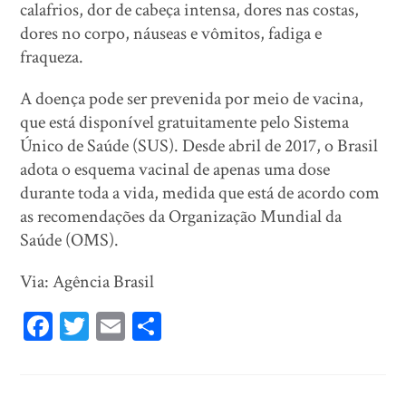
calafrios, dor de cabeça intensa, dores nas costas,
dores no corpo, náuseas e vômitos, fadiga e
fraqueza.
A doença pode ser prevenida por meio de vacina,
que está disponível gratuitamente pelo Sistema
Único de Saúde (SUS). Desde abril de 2017, o Brasil
adota o esquema vacinal de apenas uma dose
durante toda a vida, medida que está de acordo com
as recomendações da Organização Mundial da
Saúde (OMS).
Via: Agência Brasil
Fa
T
E
Sh
ce
wi
m
ar
bo
tt
ail
e