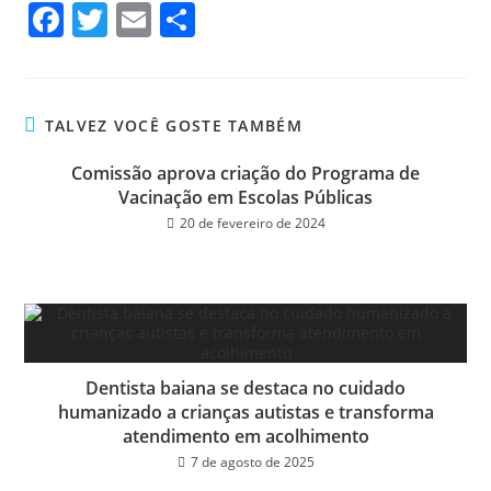
Fa
T
E
Sh
ce
wi
m
ar
bo
tt
ail
e
ok
er
TALVEZ VOCÊ GOSTE TAMBÉM
Comissão aprova criação do Programa de
Vacinação em Escolas Públicas
20 de fevereiro de 2024
Dentista baiana se destaca no cuidado
humanizado a crianças autistas e transforma
atendimento em acolhimento
7 de agosto de 2025