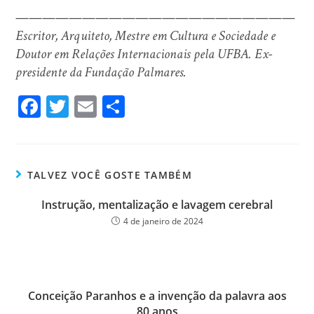
—————————————————————
Escritor, Arquiteto, Mestre em Cultura e Sociedade e
Doutor em Relações Internacionais pela UFBA. Ex-
presidente da Fundação Palmares.
Fa
T
E
Sh
ce
wi
m
ar
bo
tt
ail
e
ok
er
TALVEZ VOCÊ GOSTE TAMBÉM
Instrução, mentalização e lavagem cerebral
4 de janeiro de 2024
Conceição Paranhos e a invenção da palavra aos
80 anos