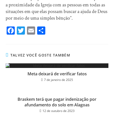
a proximidade da Igreja com as pessoas em todas as
situações em que elas possam buscar a ajuda de Deus
por meio de uma simples bênção”.
Fa
T
E
Sh
ce
wi
m
ar
bo
tt
ail
e
ok
er
TALVEZ VOCÊ GOSTE TAMBÉM
Meta deixará de verificar fatos
7 de janeiro de 2025
Braskem terá que pagar indenização por
afundamento do solo em Alagoas
12 de outubro de 2023