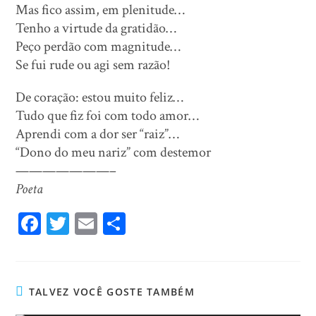
Mas fico assim, em plenitude…
Tenho a virtude da gratidão…
Peço perdão com magnitude…
Se fui rude ou agi sem razão!
De coração: estou muito feliz…
Tudo que fiz foi com todo amor…
Aprendi com a dor ser “raiz”…
“Dono do meu nariz” com destemor
———————–
Poeta
Fa
T
E
Sh
ce
wi
m
ar
bo
tt
ail
e
ok
er
TALVEZ VOCÊ GOSTE TAMBÉM