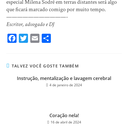
especial Milena Sodré em terras distantes será algo
que ficará marcado comigo por muito tempo.
———————————-
Escritor, advogado e DJ
Fa
T
E
Sh
ce
wi
m
ar
bo
tt
ail
e
ok
er
TALVEZ VOCÊ GOSTE TAMBÉM
Instrução, mentalização e lavagem cerebral
4 de janeiro de 2024
Coração nela!
16 de abril de 2024