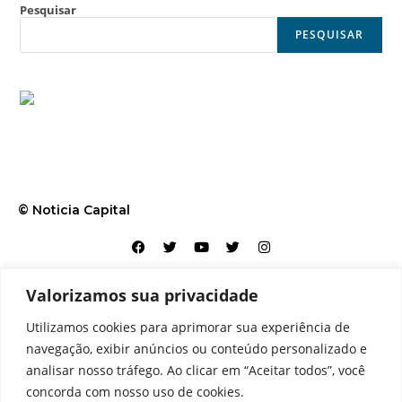
Pesquisar
PESQUISAR
© Noticia Capital
Valorizamos sua privacidade
Contato
Home
Aviso legal
Configurações de cookies
Utilizamos cookies para aprimorar sua experiência de
Equipe
Perfil
Política de cookies
Serviços
navegação, exibir anúncios ou conteúdo personalizado e
analisar nosso tráfego. Ao clicar em “Aceitar todos”, você
concorda com nosso uso de cookies.