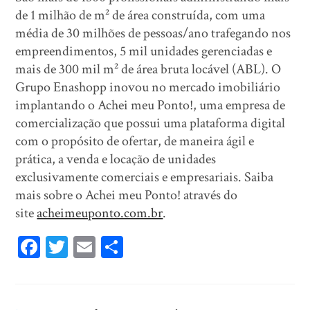
de 1 milhão de m² de área construída, com uma
média de 30 milhões de pessoas/ano trafegando nos
empreendimentos, 5 mil unidades gerenciadas e
mais de 300 mil m² de área bruta locável (ABL). O
Grupo Enashopp inovou no mercado imobiliário
implantando o Achei meu Ponto!, uma empresa de
comercialização que possui uma plataforma digital
com o propósito de ofertar, de maneira ágil e
prática, a venda e locação de unidades
exclusivamente comerciais e empresariais. Saiba
mais sobre o Achei meu Ponto! através do
site
acheimeuponto.com.br
.
Fa
T
E
Sh
ce
wi
m
ar
bo
tt
ail
e