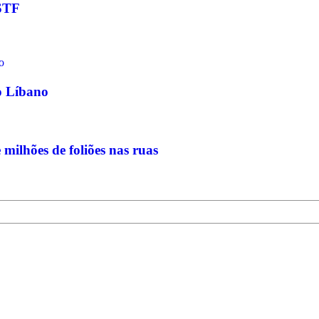
 STF
o Líbano
ilhões de foliões nas ruas