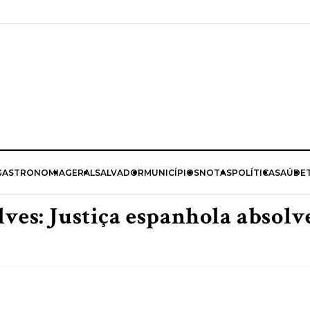
GASTRONOMIA
GERAL
SALVADOR
MUNICÍPIOS
NOTAS
POLÍTICA
SAÚDE
ves: Justiça espanhola absolv