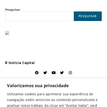
Pesquisar
PESQUISAR
© Noticia Capital
Valorizamos sua privacidade
Contato
Home
Aviso legal
Configurações de cookies
Utilizamos cookies para aprimorar sua experiência de
Equipe
Perfil
Política de cookies
Serviços
navegação, exibir anúncios ou conteúdo personalizado e
analisar nosso tráfego. Ao clicar em “Aceitar todos”, você