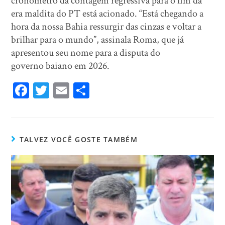
cronômetro da contagem regressiva para o fim da
era maldita do PT está acionado. “Está chegando a
hora da nossa Bahia ressurgir das cinzas e voltar a
brilhar para o mundo”, assinala Roma, que já
apresentou seu nome para a disputa do
governo baiano em 2026.
Fa
T
E
Sh
ce
wi
m
ar
bo
tt
ail
e
ok
er
TALVEZ VOCÊ GOSTE TAMBÉM