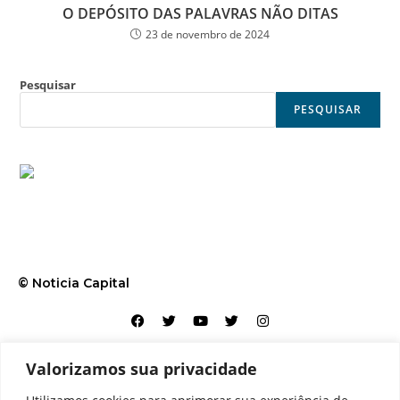
O DEPÓSITO DAS PALAVRAS NÃO DITAS
23 de novembro de 2024
Pesquisar
PESQUISAR
© Noticia Capital
Valorizamos sua privacidade
Contato
Home
Aviso legal
Configurações de cookies