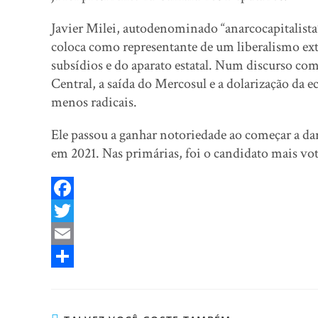
Javier Milei, autodenominado “anarcocapitalista”
coloca como representante de um liberalismo extr
subsídios e do aparato estatal. Num discurso com
Central, a saída do Mercosul e a dolarização da
menos radicais.
Ele passou a ganhar notoriedade ao começar a dar
em 2021. Nas primárias, foi o candidato mais vo
F
a
T
c
w
E
e
i
m
S
b
t
a
h