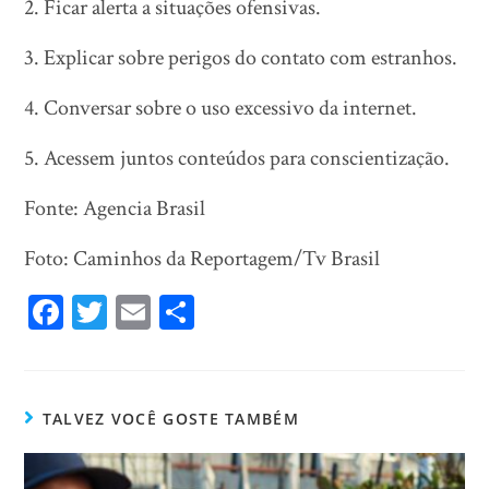
2. Ficar alerta a situações ofensivas.
3. Explicar sobre perigos do contato com estranhos.
4. Conversar sobre o uso excessivo da internet.
5. Acessem juntos conteúdos para conscientização.
Fonte: Agencia Brasil
Foto: Caminhos da Reportagem/Tv Brasil
Fa
T
E
Sh
ce
wi
m
ar
bo
tt
ail
e
ok
er
TALVEZ VOCÊ GOSTE TAMBÉM