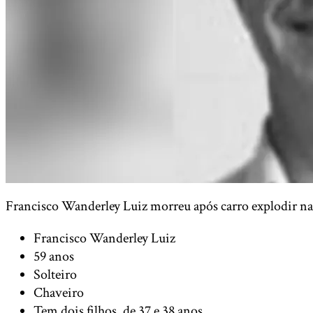
Francisco Wanderley Luiz morreu após carro explodir n
Francisco Wanderley Luiz
59 anos
Solteiro
Chaveiro
Tem dois filhos, de 37 e 38 anos