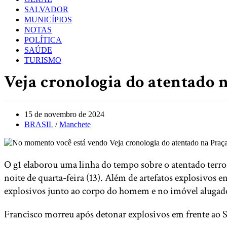
SALVADOR
MUNICÍPIOS
NOTAS
POLÍTICA
SAÚDE
TURISMO
Veja cronologia do atentado n
Post
15 de novembro de 2024
published:
Post
BRASIL
/
Manchete
category:
O g1 elaborou uma linha do tempo sobre o atentado terro
noite de quarta-feira (13). Além de artefatos explosivo
explosivos junto ao corpo do homem e no imóvel alugado
Francisco morreu após detonar explosivos em frente ao 