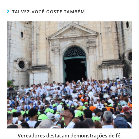
bo
tt
ail
e
ok
er
TALVEZ VOCÊ GOSTE TAMBÉM
Vereadores destacam demonstrações de fé,