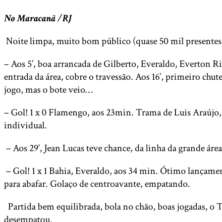
No Maracanã /RJ
Noite limpa, muito bom público (quase 50 mil presentes
– Aos 5’, boa arrancada de Gilberto, Everaldo, Everton Rib
entrada da área, cobre o travessão. Aos 16’, primeiro ch
jogo, mas o bote veio…
– Gol! 1 x 0 Flamengo, aos 23min. Trama de Luis Araújo, 
individual.
– Aos 29’, Jean Lucas teve chance, da linha da grande á
– Gol! 1 x 1 Bahia, Everaldo, aos 34 min. Ótimo lançamen
para abafar. Golaço de centroavante, empatando.
Partida bem equilibrada, bola no chão, boas jogadas, o T
desempatou.