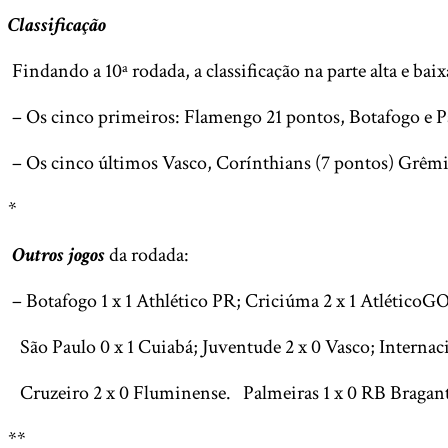
Classificação
Findando a 10ª rodada, a classificação na parte alta e baix
– Os cinco primeiros: Flamengo 21 pontos, Botafogo e P
– Os cinco últimos Vasco, Corínthians (7 pontos) Grêmi
*
Outros jogos
da rodada:
– Botafogo 1 x 1 Athlético PR; Criciúma 2 x 1 AtléticoGO
São Paulo 0 x 1 Cuiabá; Juventude 2 x 0 Vasco; Internaci
Cruzeiro 2 x 0 Fluminense. Palmeiras 1 x 0 RB Bragant
**