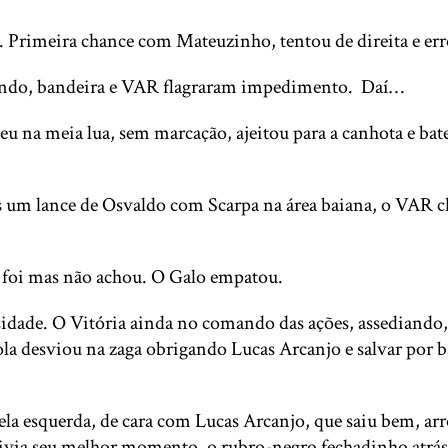
. Primeira chance com Mateuzinho, tentou de direita e er
ulando, bandeira e VAR flagraram impedimento. Daí…
eu na meia lua, sem marcação, ajeitou para a canhota e bat
ós um lance de Osvaldo com Scarpa na área baiana, o VAR ch
eiro foi mas não achou. O Galo empatou.
idade. O Vitória ainda no comando das ações, assediando, 
bola desviou na zaga obrigando Lucas Arcanjo e salvar por ba
la esquerda, de cara com Lucas Arcanjo, que saiu bem, arr
vivia seu melhor momento, o rubro-negro fechadinho atrás