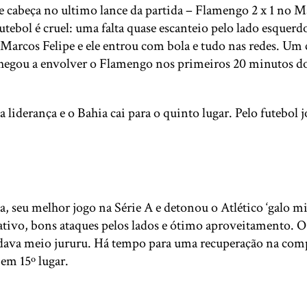
 cabeça no ultimo lance da partida – Flamengo 2 x 1 no Ma
tebol é cruel: uma falta quase escanteio pelo lado esquerd
) Marcos Felipe e ele entrou com bola e tudo nas redes. Um
egou a envolver o Flamengo nos primeiros 20 minutos do 
liderança e o Bahia cai para o quinto lugar. Pelo futebol j
, seu melhor jogo na Série A e detonou o Atlético ‘galo mi
vo, bons ataques pelos lados e ótimo aproveitamento. O pl
andava meio jururu. Há tempo para uma recuperação na comp
em 15º lugar.