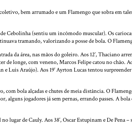
oletivo, bem arrumado e um Flamengo que sobra em talent
e Cebolinha (sentiu um incômodo muscular). Os cariocas 
continuava tramando, valorizando a posse de bola. O Flame
trada da área, nas mãos do goleiro. Aos 12’, Thaciano arre
ater de longe, com veneno, Marcos Felipe catou no chão. Aos
n e Luis Araújo). Aos 19’ Ayrton Lucas tentou surpreender
gro, com bola alçadas e chutes de meia distância. O Flame
lor, alguns jogadores já sem pernas, errando passes. A bo
el no lugar de Cauly. Aos 38’, Oscar Estupinam e De Pena 