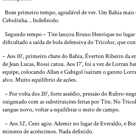
Bom primeiro tempo, agradável de ver. Um Bahia mais c
Cebolinha… Indefinido.
Segundo tempo – Tite lançou Bruno Henrique no lugar d
dificultado a saída de bola defensiva do Tricolor, que 
– Aos 10’, primeiro chute do Bahia, Éverton Ribeiro da en
de Jean Lucas, Rossi catou. Aos 17’, foi a vez de Lorran b
equipe, colocando Allan e Gabigol (saíram o garoto Lorra
alvo. Muito equilíbrio de ações.
– Por volta dos 20’, forte assédio, pressão do Rubro-ne
oxigenado com as substituições feitas por Tite. No Trico
sangue novo, voltar a equilibrar o meio de campo.
– Aos 32’, Ceni agiu: Ademir no lugar de Everaldo, e Bi
minutos de acréscimos. Nada definido.