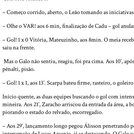
– Começo corrido, aberto, o Leão tomando as iniciativas
– Olhe o VAR! aos 6 min, finalização de Cadu – gol an
– Gol! 1 x 0 Vitória, Mateuzinho, aos 8min. O meia receb
saiu na frente.
Mas o Galo não sentiu, reagiu, foi pra cima. Aos 10’, ap
pênalti, pisão.
– Gol! 1 x 1, aos 13’. Scarpa bateu firme, rasteiro, o gol
Início quente, as duas equipes buscando o gol com intens
mineira. Aos 21’, Zaracho arriscou da entrada da área, a 
piorando o estado do relvado, escorregadio.
– Aos 29’, lançamento longo pegou Álisson penetrando pe
intervenção de Lucas Arcanjo, já se destacando. O Galo 