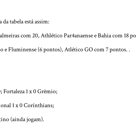
a da tabela está assim:
almeiras com 20, Athlético Par4anaense e Bahia com 18 po
o e Fluminense (6 pontos), Atlético GO com 7 pontos. .
; Fortaleza 1 x 0 Grêmio;
onal 1 x 0 Corínthians;
ino (ainda jogam).