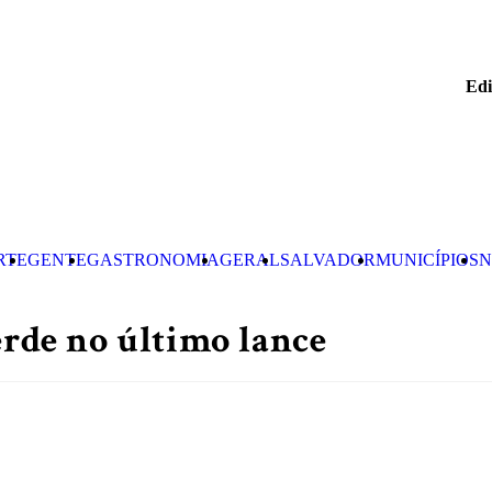
Edi
RTE
GENTE
GASTRONOMIA
GERAL
SALVADOR
MUNICÍPIOS
N
erde no último lance