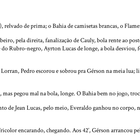
), relvado de prima; o Bahia de camisetas brancas, o Fla
eiro, pela direita, fanalização de Cauly, bola rente ao post
ute do Rubro-negro, Ayrton Lucas de longe, a bola desviou,
Lorran, Pedro escorou e sobrou pra Gérson na meia lua; lim
rea, mas pegou mal na bola, longe. O Bahia bem no jogo, t
to de Jean Lucas, pelo meio, Everaldo ganhou no corpo, na
ricolor encarando, chegando. Aos 42’, Gérson arrancou pel