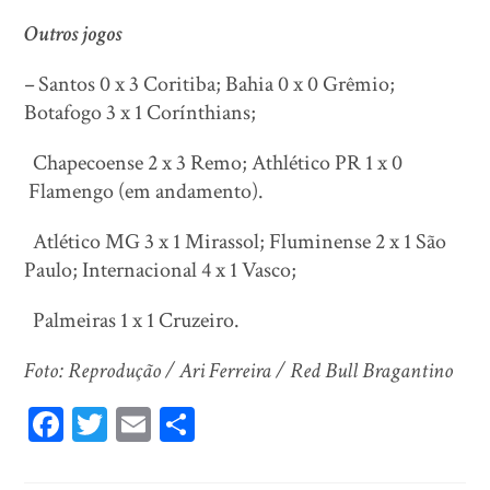
Outros jogos
–
Santos 0 x 3 Coritiba; Bahia 0 x 0 Grêmio;
Botafogo 3 x 1 Corínthians;
Chapecoense 2 x 3 Remo; Athlético PR 1 x 0
Flamengo (em andamento).
Atlético MG 3 x 1 Mirassol; Fluminense 2 x 1 São
Paulo; Internacional 4 x 1 Vasco;
Palmeiras 1 x 1 Cruzeiro.
Foto: Reprodução / Ari Ferreira / Red Bull Bragantino
Fa
T
E
Sh
ce
wi
m
ar