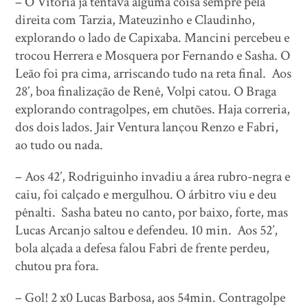
– O Vitória já tentava alguma coisa sempre pela
direita com Tarzia, Mateuzinho e Claudinho,
explorando o lado de Capixaba. Mancini percebeu e
trocou Herrera e Mosquera por Fernando e Sasha. O
Leão foi pra cima, arriscando tudo na reta final. Aos
28’, boa finalização de Renê, Volpi catou. O Braga
explorando contragolpes, em chutões. Haja correria,
dos dois lados. Jair Ventura lançou Renzo e Fabri,
ao tudo ou nada.
– Aos 42’, Rodriguinho invadiu a área rubro-negra e
caiu, foi calçado e mergulhou. O árbitro viu e deu
pênalti. Sasha bateu no canto, por baixo, forte, mas
Lucas Arcanjo saltou e defendeu. 10 min. Aos 52’,
bola alçada a defesa falou Fabri de frente perdeu,
chutou pra fora.
– Gol! 2 x0 Lucas Barbosa, aos 54min. Contragolpe