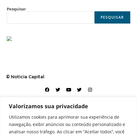
Pesquisar
PESQUISAR
© Noticia Capital
Valorizamos sua privacidade
Contato
Home
Aviso legal
Configurações de cookies
Utilizamos cookies para aprimorar sua experiência de
Equipe
Perfil
Política de cookies
Serviços
navegação, exibir anúncios ou conteúdo personalizado e
analisar nosso tráfego. Ao clicar em “Aceitar todos”, você