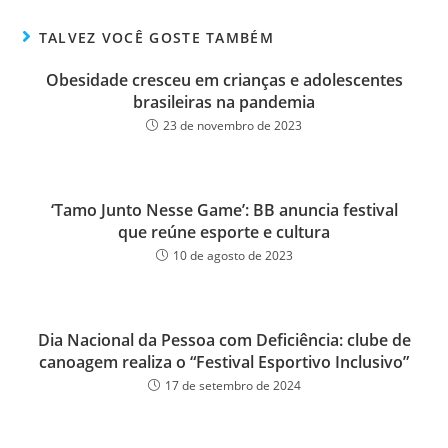
bo
tt
ail
e
ok
er
TALVEZ VOCÊ GOSTE TAMBÉM
Obesidade cresceu em crianças e adolescentes
brasileiras na pandemia
23 de novembro de 2023
‘Tamo Junto Nesse Game’: BB anuncia festival
que reúne esporte e cultura
10 de agosto de 2023
Dia Nacional da Pessoa com Deficiência: clube de
canoagem realiza o “Festival Esportivo Inclusivo”
17 de setembro de 2024