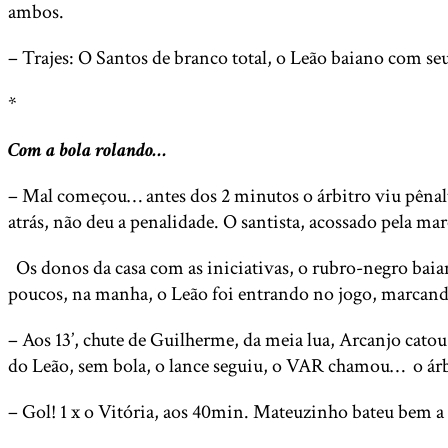
ambos.
– Trajes: O Santos de branco total, o Leão baiano com s
*
Com a bola rolando…
– Mal começou… antes dos 2 minutos o árbitro viu pênalt
atrás, não deu a penalidade. O santista, acossado pela ma
Os donos da casa com as iniciativas, o rubro-negro baian
poucos, na manha, o Leão foi entrando no jogo, marcando f
– Aos 13’, chute de Guilherme, da meia lua, Arcanjo cato
do Leão, sem bola, o lance seguiu, o VAR chamou… o árbi
– Gol! 1 x o Vitória, aos 40min. Mateuzinho bateu bem a 