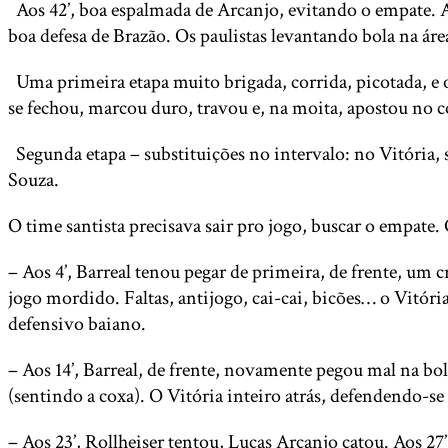
Aos 42’, boa espalmada de Arcanjo, evitando o empate. A
boa defesa de Brazão. Os paulistas levantando bola na ár
Uma primeira etapa muito brigada, corrida, picotada, e 
se fechou, marcou duro, travou e, na moita, apostou no 
Segunda etapa – substituições no intervalo: no Vitória, s
Souza.
O time santista precisava sair pro jogo, buscar o empate
– Aos 4’, Barreal tenou pegar de primeira, de frente, u
jogo mordido. Faltas, antijogo, cai-cai, bicões… o Vit
defensivo baiano.
– Aos 14’, Barreal, de frente, novamente pegou mal na bo
(sentindo a coxa). O Vitória inteiro atrás, defendendo-se
– Aos 23’, Rollheiser tentou, Lucas Arcanjo catou. Aos 2