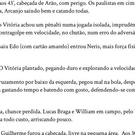
os 43’, cabeçada de Arão, com perigo. Os paulistas em cim
ea, Arcanjo saindo bem e catando todas.
o Vitória achou um pênalti numa jogada isolada, imprudên
contragolpe em velocidade, no chutão, num erro do adversá
aiu Edo (com cartão amarelo) entrou Neris, mais força físi
. O Vitória plantado, pegando duro e explorando a velocida
m cruzamento por baixo da esquerda, pegou mal na bola, des
ória gastando tempo e batendo com gosto, defendendo-se c
la, chance perdida. Lucas Braga e William em campo, pelo 
 a todo custo, arriscando pouco.
7’ Guilherme furou a cabeçada, livre na pequena área. Aos 