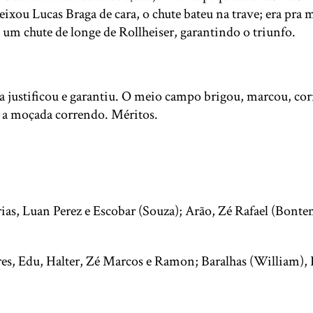
eixou Lucas Braga de cara, o chute bateu na trave; era pra
o um chute de longe de Rollheiser, garantindo o triunfo.
sa justificou e garantiu. O meio campo brigou, marcou, corr
a, a moçada correndo. Méritos.
as, Luan Perez e Escobar (Souza); Arão, Zé Rafael (Bontem
eres, Edu, Halter, Zé Marcos e Ramon; Baralhas (William),