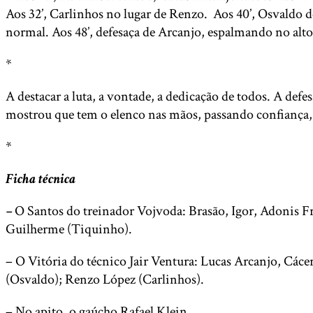
Aos 32’, Carlinhos no lugar de Renzo. Aos 40’, Osvaldo d
normal. Aos 48’, defesaça de Arcanjo, espalmando no alt
*
A destacar a luta, a vontade, a dedicação de todos. A defe
mostrou que tem o elenco nas mãos, passando confianç
*
Ficha técnica
–
O Santos do treinador Vojvoda: Brasão, Igor, Adonis Fri
Guilherme (Tiquinho).
– O Vitória do técnico Jair Ventura: Lucas Arcanjo, Các
(Osvaldo); Renzo López (Carlinhos).
– No apito, o gaúcho Rafael Klein.