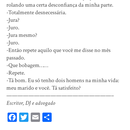
rolando uma certa desconfiança da minha parte.
-Totalmente desnecessária.
-Jura?
-Juro.
-Jura mesmo?
-Juro.
-Então repete aquilo que você me disse no mês
passado.
-Que bobagem……
-Repete.
-Tá bom. Eu só tenho dois homens na minha vida:
meu marido e você. Tá satisfeito?
———————————————————–
Escritor, DJ e advogado
Fa
T
E
Sh
ce
wi
m
ar