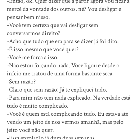
-Então, ok. Quer dizer que a partir agora vou ficar à
mercê da vontade dos outros, né? Vou desligar e
pensar bem nisso.
-Você tem certeza que vai desligar sem
conversarmos direito?
-Acho que tudo que era para se dizer já foi dito.
-É isso mesmo que você quer?
-Você me força a isso.
-Não estou forçando nada. Você ligou e desde o
início me tratou de uma forma bastante seca.
-Sem razão?
-Claro que sem razão! Já te expliquei tudo.
-Para mim não tem nada explicado. Na verdade está
tudo é muito complicado.
-Você é quem está complicando tudo. Eu estava até
vendo um jeito de nos vermos amanhã, mas pelo
jeito você não quer.
-Essa enrolação já dura duas semanas.