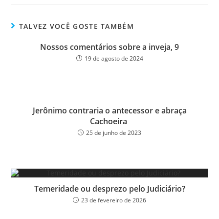
bo
tt
ail
e
ok
er
TALVEZ VOCÊ GOSTE TAMBÉM
Nossos comentários sobre a inveja, 9
19 de agosto de 2024
Jerônimo contraria o antecessor e abraça
Cachoeira
25 de junho de 2023
Temeridade ou desprezo pelo Judiciário?
23 de fevereiro de 2026