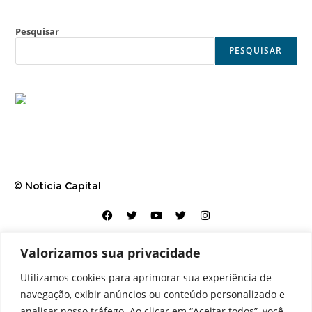
Pesquisar
PESQUISAR
© Noticia Capital
Valorizamos sua privacidade
Contato
Home
Aviso legal
Configurações de cookies
Utilizamos cookies para aprimorar sua experiência de
Equipe
Perfil
Política de cookies
Serviços
navegação, exibir anúncios ou conteúdo personalizado e
analisar nosso tráfego. Ao clicar em “Aceitar todos”, você