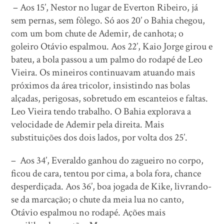
– Aos 15’, Nestor no lugar de Everton Ribeiro, já
sem pernas, sem fôlego. Só aos 20’ o Bahia chegou,
com um bom chute de Ademir, de canhota; o
goleiro Otávio espalmou. Aos 22’, Kaio Jorge girou e
bateu, a bola passou a um palmo do rodapé de Leo
Vieira. Os mineiros continuavam atuando mais
próximos da área tricolor, insistindo nas bolas
alçadas, perigosas, sobretudo em escanteios e faltas.
Leo Vieira tendo trabalho. O Bahia explorava a
velocidade de Ademir pela direita. Mais
substituições dos dois lados, por volta dos 25’.
– Aos 34’, Everaldo ganhou do zagueiro no corpo,
ficou de cara, tentou por cima, a bola fora, chance
desperdiçada. Aos 36’, boa jogada de Kike, livrando-
se da marcação; o chute da meia lua no canto,
Otávio espalmou no rodapé. Ações mais