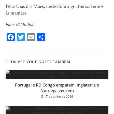
Feliz Dias das Mães, neste domingo. Beijos ternos
às mamães.
Foto: EC Bahia
Fa
T
E
Sh
ce
wi
m
ar
bo
tt
ail
e
ok
er
TALVEZ VOCÊ GOSTE TAMBÉM
Portugal e RD Congo empatam. Inglaterra e
Noruega vencem
17 de junho de 2026