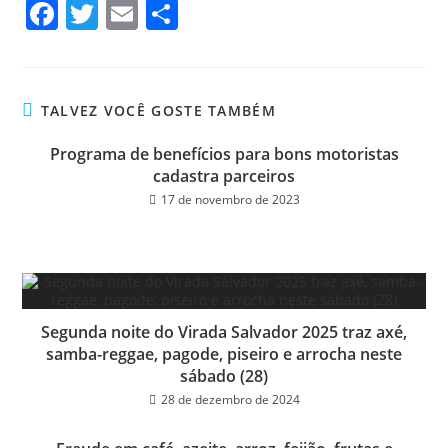
Fa
T
E
Sh
ce
wi
m
ar
bo
tt
ail
e
ok
er
TALVEZ VOCÊ GOSTE TAMBÉM
Programa de benefícios para bons motoristas
cadastra parceiros
17 de novembro de 2023
Segunda noite do Virada Salvador 2025 traz axé,
samba-reggae, pagode, piseiro e arrocha neste
sábado (28)
28 de dezembro de 2024