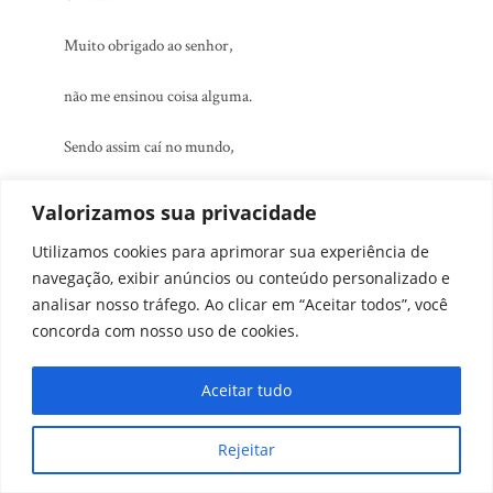
Muito obrigado ao senhor,
não me ensinou coisa alguma.
Sendo assim caí no mundo,
aprendi foi por mim mesmo
Valorizamos sua privacidade
sem o método Decrolly
Utilizamos cookies para aprimorar sua experiência de
navegação, exibir anúncios ou conteúdo personalizado e
Louvada seja a burrice,
analisar nosso tráfego. Ao clicar em “Aceitar todos”, você
concorda com nosso uso de cookies.
não tentou meu professor
Aceitar tudo
a me ensinar coisa errada
Rejeitar
no deserto do colégio,