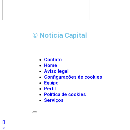
© Noticia Capital
Contato
Home
Aviso legal
Configurações de cookies
Equipe
Perfil
Política de cookies
Serviços
Menu
de
alternância
de
×