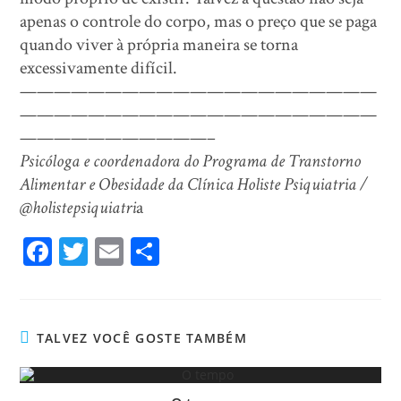
apenas o controle do corpo, mas o preço que se paga
quando viver à própria maneira se torna
excessivamente difícil.
—————————————————————
—————————————————————
———————————–
Psicóloga e coordenadora do Programa de Transtorno
Alimentar e Obesidade da Clínica Holiste Psiquiatria /
@holistepsiquiatri
a
Fa
T
E
Sh
ce
wi
m
ar
bo
tt
ail
e
ok
er
TALVEZ VOCÊ GOSTE TAMBÉM