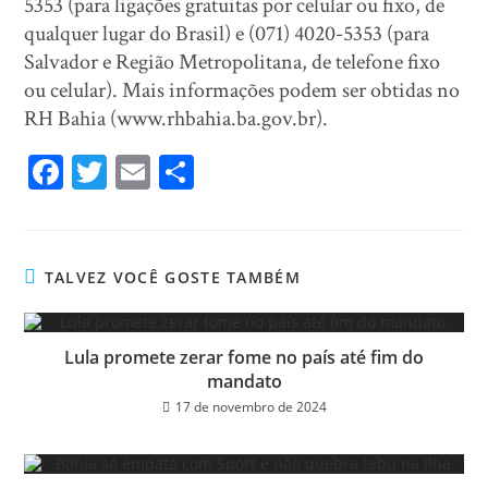
5353 (para ligações gratuitas por celular ou fixo, de
qualquer lugar do Brasil) e (071) 4020-5353 (para
Salvador e Região Metropolitana, de telefone fixo
ou celular). Mais informações podem ser obtidas no
RH Bahia (www.rhbahia.ba.gov.br).
Fa
T
E
Sh
ce
wi
m
ar
bo
tt
ail
e
ok
er
TALVEZ VOCÊ GOSTE TAMBÉM
Lula promete zerar fome no país até fim do
mandato
17 de novembro de 2024