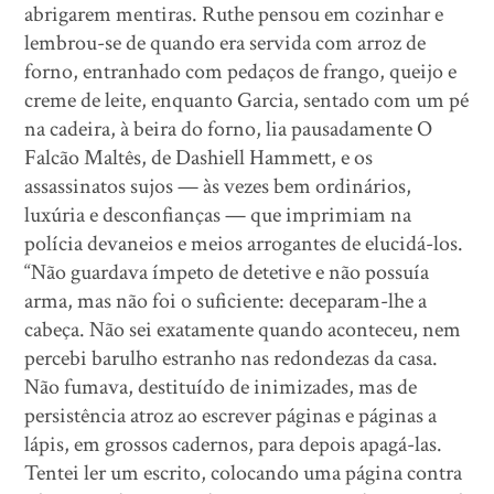
abrigarem mentiras. Ruthe pensou em cozinhar e
lembrou-se de quando era servida com arroz de
forno, entranhado com pedaços de frango, queijo e
creme de leite, enquanto Garcia, sentado com um pé
na cadeira, à beira do forno, lia pausadamente O
Falcão Maltês, de Dashiell Hammett, e os
assassinatos sujos — às vezes bem ordinários,
luxúria e desconfianças — que imprimiam na
polícia devaneios e meios arrogantes de elucidá-los.
“Não guardava ímpeto de detetive e não possuía
arma, mas não foi o suficiente: deceparam-lhe a
cabeça. Não sei exatamente quando aconteceu, nem
percebi barulho estranho nas redondezas da casa.
Não fumava, destituído de inimizades, mas de
persistência atroz ao escrever páginas e páginas a
lápis, em grossos cadernos, para depois apagá-las.
Tentei ler um escrito, colocando uma página contra