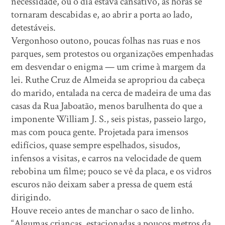
necessidade, ou o dia estava cansativo, as horas se
tornaram descabidas e, ao abrir a porta ao lado,
detestáveis.
Vergonhoso outono, poucas folhas nas ruas e nos
parques, sem protestos ou organizações empenhadas
em desvendar o enigma — um crime à margem da
lei. Ruthe Cruz de Almeida se apropriou da cabeça
do marido, entalada na cerca de madeira de uma das
casas da Rua Jaboatão, menos barulhenta do que a
imponente William J. S., seis pistas, passeio largo,
mas com pouca gente. Projetada para imensos
edifícios, quase sempre espelhados, sisudos,
infensos a visitas, e carros na velocidade de quem
rebobina um filme; pouco se vê da placa, e os vidros
escuros não deixam saber a pressa de quem está
dirigindo.
Houve receio antes de manchar o saco de linho.
“Algumas crianças, estacionadas a poucos metros da