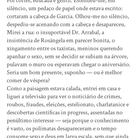
Foi cortês, educada e gentil. Estendeu-me, em
silêncio, um pedaço de papel onde estava escrito:
cortaram a cabeça de Garcia. Olhou-me no silêncio,
despediu-se acenando com a cabeça e desapareceu.
Mirei a rua: o insuportável Dr. Arrabal, a
insistência de Rosângela em parecer bonita, o
xingamento entre os taxistas, meninos querendo
apanhar o sexo, sem se decidir se subiam na árvore,
pulavam o muro ou esperavam chegar o aniversário.
Seria um bom presente, suponho — ou é melhor
comer de véspera?
Como a paisagem estava calada, entrei em casa e
liguei a televisão para ver o noticiário de crimes,
roubos, fraudes, eleições, estelionato, charlatanice e
descobertas científicas in progress, assentadas no
penúltimo interesse — seja porque o conhecimento
é vasto, os polímatas desapareceram e o tempo
consome sexo e deus em larga escala, sem que ainda