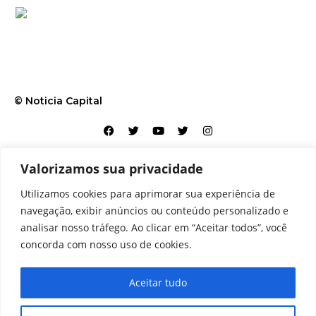
© Noticia Capital
Valorizamos sua privacidade
Contato
Home
Aviso legal
Configurações de cookies
Utilizamos cookies para aprimorar sua experiência de
Equipe
Perfil
Política de cookies
Serviços
navegação, exibir anúncios ou conteúdo personalizado e
analisar nosso tráfego. Ao clicar em “Aceitar todos”, você
concorda com nosso uso de cookies.
Aceitar tudo