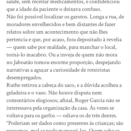
saúde, sem receitar medicamentos, e confidenciou
que a idade da paciente o deixava confuso.
Não foi possível localizar os garotos. Longa a rua, de
moradores envelhecidos e bem distantes de fazer
relatos sobre um acontecimento que não lhes
pertencia e que, por acaso, fora depositado à revelia
— quem sabe por maldade, para manchar o local,
torná-lo macabro. Ou a inveja de quem não mora
no Jaboatão tomou enorme proporção, despejando
narrativas a aguçar a curiosidade de roteiristas
desempregados.
Ruthe retirou a cabeça do saco, e a dúvida acolheu a
geladeira e o vaso. Não houve disputa nem
comentários elogiosos; afinal, Roger Garcia não se
interessava pela organização da casa. Às vezes se
voltava para os garfos — odiava os de três dentes.
“Poderiam ser dados como presentes às crianças; são
pequenos, mal se pode manuseá-los. Quem sabe os