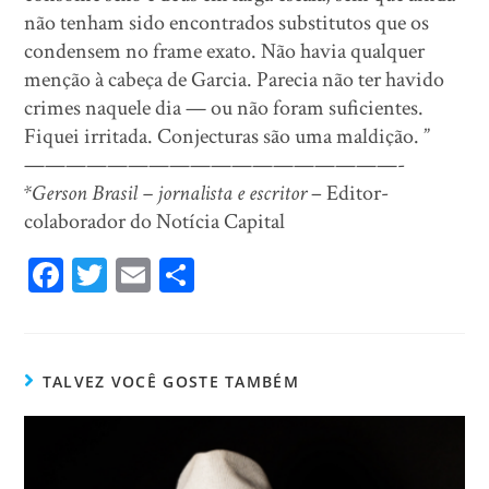
não tenham sido encontrados substitutos que os
condensem no frame exato. Não havia qualquer
menção à cabeça de Garcia. Parecia não ter havido
crimes naquele dia — ou não foram suficientes.
Fiquei irritada. Conjecturas são uma maldição. ”
——————————————————-
*Gerson Brasil – jornalista e escritor
– Editor-
colaborador do Notícia Capital
Fa
T
E
Sh
ce
wi
m
ar
bo
tt
ail
e
ok
er
TALVEZ VOCÊ GOSTE TAMBÉM