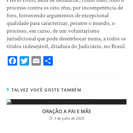
Flávio Dino, além de denunciar, como nulo, todo o
processo contra os oito réus, por incompetência de
foro, fornecendo argumentos de excepcional
qualidade para caracterizar, perante o mundo, o
processo, em curso, de um voluntarismo
jurisdicional que pode desembocar numa, a todos os
títulos indesejável, ditadura do Judiciário, no Brasil.
Fa
T
E
Sh
ce
wi
m
ar
bo
tt
ail
e
ok
er
TALVEZ VOCÊ GOSTE TAMBÉM
ORAÇÃO A PAI E MÃE
3 de julho de 2025