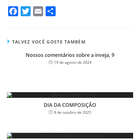
Fa
T
E
Sh
ce
wi
m
ar
bo
tt
ail
e
ok
er
TALVEZ VOCÊ GOSTE TAMBÉM
Nossos comentários sobre a inveja, 9
19 de agosto de 2024
DIA DA COMPOSIÇÃO
8 de outubro de 2025